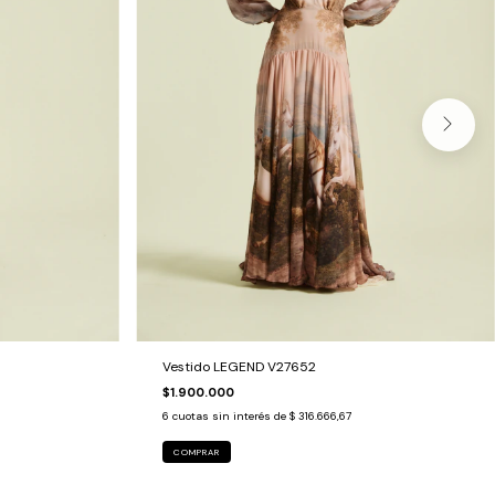
Vestido LEGEND V27652
$1.900.000
6
cuotas sin interés de
$ 316.666,67
COMPRAR