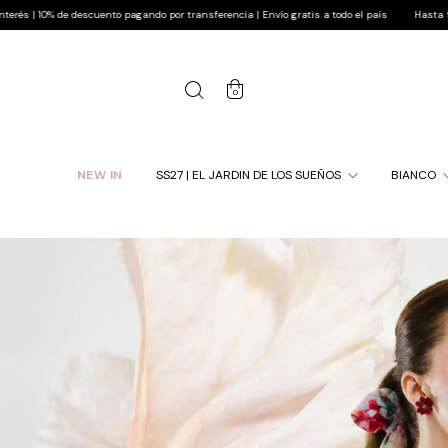
vío gratis a todo el país
Hasta 9 cuotas sin interés | 10% de descuento pagando por tran
0
NEW IN
SS27 | EL JARDIN DE LOS SUEÑOS
BIANCO