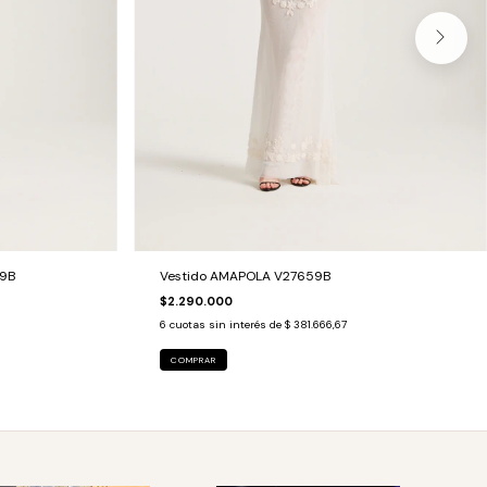
29B
Vestido AMAPOLA V27659B
$2.290.000
6
cuotas sin interés de
$ 381.666,67
COMPRAR