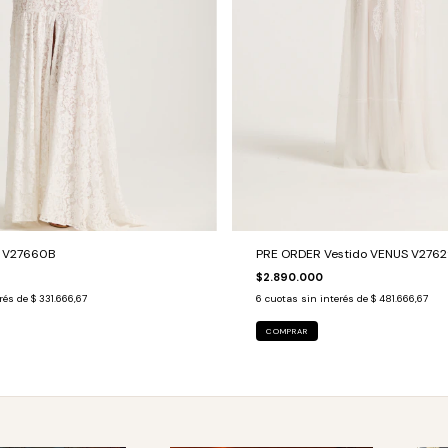
A V27660B
PRE ORDER Vestido VENUS V276
$2.890.000
erés de
$ 331.666,67
6
cuotas sin interés de
$ 481.666,67
COMPRAR