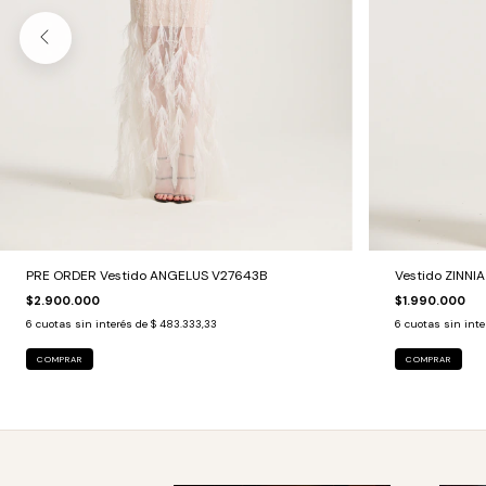
PRE ORDER Vestido ANGELUS V27643B
Vestido ZINNI
$2.900.000
$1.990.000
6
cuotas sin interés de
$ 483.333,33
6
cuotas sin int
COMPRAR
COMPRAR