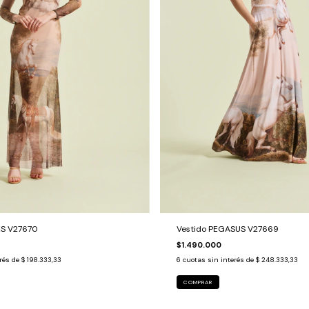
ES V27670
Vestido PEGASUS V27669
$1.490.000
erés de
$ 198.333,33
6
cuotas sin interés de
$ 248.333,33
COMPRAR