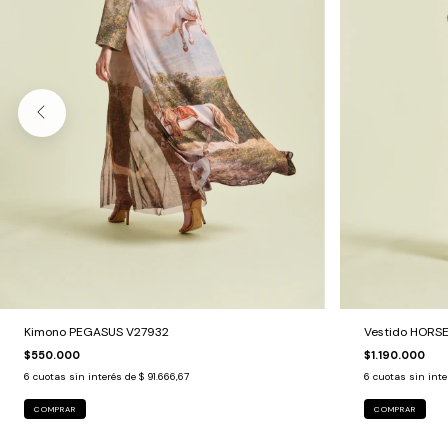
Kimono PEGASUS V27932
Vestido HORS
$550.000
$1.190.000
6
cuotas sin interés de
$ 91.666,67
6
cuotas sin int
COMPRAR
COMPRAR