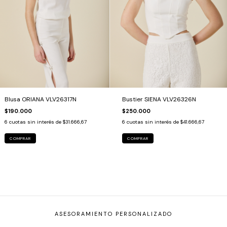
Blusa ORIANA VLV26317N
Bustier SIENA VLV26326N
$190.000
$250.000
6
cuotas sin interés de
$31.666,67
6
cuotas sin interés de
$41.666,67
COMPRAR
COMPRAR
ASESORAMIENTO PERSONALIZADO