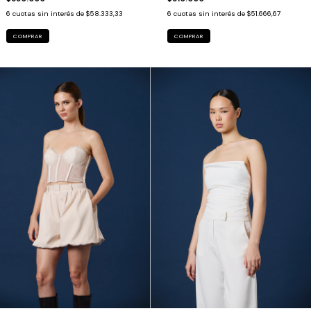
6
cuotas sin interés de
$51.666,67
6
cuotas sin interés de
$58.333,33
COMPRAR
COMPRAR