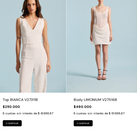
Top BIANCA V27311B
Body LIMONIUM V27516B
$250.000
$490.000
6
cuotas sin interés de
$ 41.666,67
6
cuotas sin interés de
$ 81.666,67
COMPRAR
COMPRAR