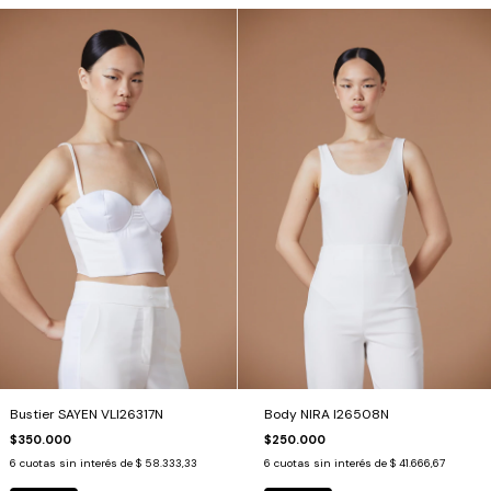
Bustier SAYEN VLI26317N
Body NIRA I26508N
$350.000
$250.000
6
cuotas sin interés de
$ 58.333,33
6
cuotas sin interés de
$ 41.666,67