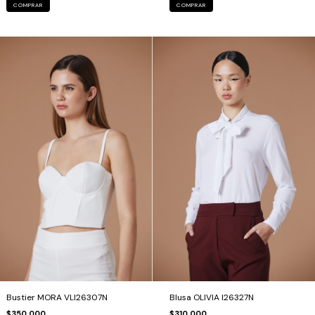
COMPRAR
COMPRAR
Blusa OLIVIA I26327N
Bustier MORA VLI26307N
$310.000
$350.000