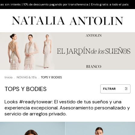
uento pagando por transferencia | Envío gratis a todo el país
Hasta 9 cuotas sin interés
Inicio
.
NOVIAS & 15's
.
TOPS Y BODIES
TOPS Y BODIES
FILTRAR
Looks #readytowear: El vestido de tus sueños y una
experiencia excepcional. Asesoramiento personalizado y
servicio de arreglos privado.