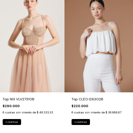
Top NIX VLV27310B
Top CLEO I26302B
$290.000
$220.000
6
cuotas sin interés de
$ 48.333,33
6
cuotas sin interés de
$ 36.666,67
COMPRAR
COMPRAR