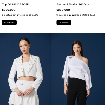
Bustier RENATA I26304N
Top DASHA I26308N
$290.000
$390.000
6
cuotas sin interés de
$48.333,33
6
cuotas sin interés de
$65.000
COMPRAR
COMPRAR