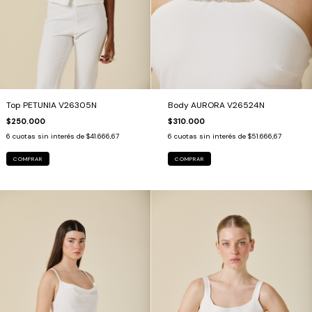
Top PETUNIA V26305N
Body AURORA V26524N
$250.000
$310.000
6
cuotas sin interés de
$41.666,67
6
cuotas sin interés de
$51.666,67
COMPRAR
COMPRAR