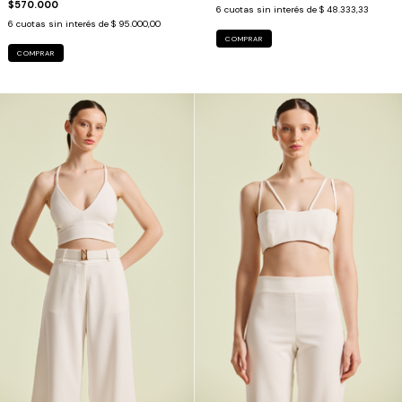
$570.000
6
cuotas sin interés de
$ 48.333,33
6
cuotas sin interés de
$ 95.000,00
COMPRAR
COMPRAR