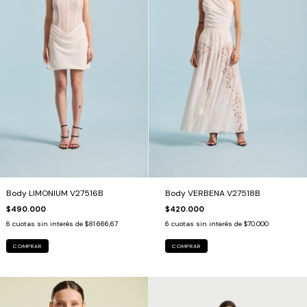
Body LIMONIUM V27516B
Body VERBENA V27518B
$490.000
$420.000
6
cuotas sin interés de
$81.666,67
6
cuotas sin interés de
$70.000
COMPRAR
COMPRAR