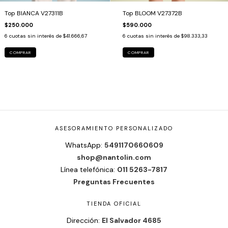
Top BIANCA V27311B
Top BLOOM V27372B
$250.000
$590.000
6
cuotas sin interés de
$41.666,67
6
cuotas sin interés de
$98.333,33
COMPRAR
COMPRAR
ASESORAMIENTO PERSONALIZADO
WhatsApp:
5491170660609
shop@nantolin.com
Línea telefónica:
011 5263-7817
Preguntas Frecuentes
TIENDA OFICIAL
Dirección:
El Salvador 4685