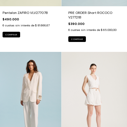
Pantalon ZAFIRO VLV27707B
PRE ORDER Short ROCOCO
V27721B
$490.000
$390.000
6
cuotas sin interés de
$ 81.666,67
6
cuotas sin interés de
$ 65.000,00
COMPRAR
COMPRAR