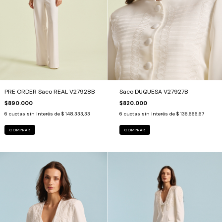
PRE ORDER Saco REAL V27928B
Saco DUQUESA V27927B
$890.000
$820.000
6
cuotas sin interés de
$ 148.333,33
6
cuotas sin interés de
$ 136.666,67
COMPRAR
COMPRAR