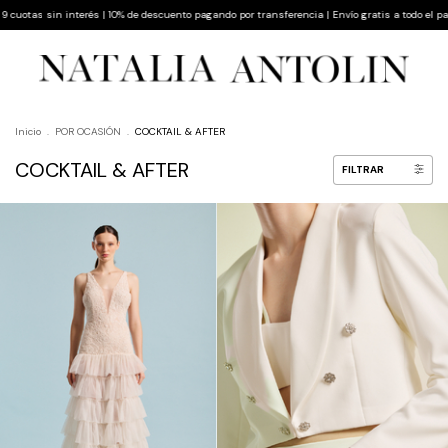
descuento pagando por transferencia | Envío gratis a todo el país
Hasta 9 cuotas sin int
Inicio
.
POR OCASIÓN
.
COCKTAIL & AFTER
COCKTAIL & AFTER
FILTRAR