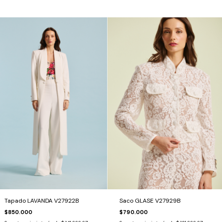
Tapado LAVANDA V27922B
Saco GLASE V27929B
$850.000
$790.000