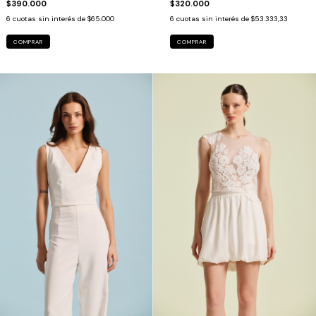
$390.000
$320.000
6
cuotas sin interés de
$65.000
6
cuotas sin interés de
$53.333,33
COMPRAR
COMPRAR