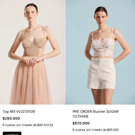
PRE ORDER Bustier SUGAR
Top NIX VLV27310B
V27346B
$290.000
$570.000
6
cuotas sin interés de
$48.333,33
6
cuotas sin interés de
$95.000
COMPRAR