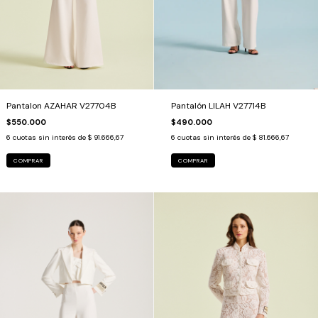
Pantalon AZAHAR V27704B
Pantalón LILAH V27714B
$550.000
$490.000
6
cuotas sin interés de
$ 91.666,67
6
cuotas sin interés de
$ 81.666,67
COMPRAR
COMPRAR