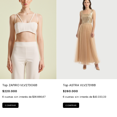
Top ZAFIRO VLV27306B
Top ASTRA VLV27318B
$220.000
$260.000
6
cuotas sin interés de
$36.666,67
6
cuotas sin interés de
$43.333,33
COMPRAR
COMPRAR