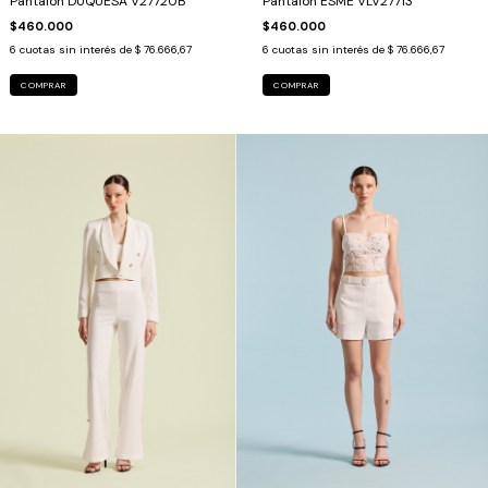
Pantalon DUQUESA V27720B
Pantalon ESME VLV27713
$460.000
$460.000
6
cuotas sin interés de
$ 76.666,67
6
cuotas sin interés de
$ 76.666,67
COMPRAR
COMPRAR