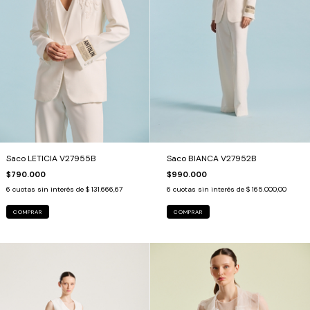
Saco LETICIA V27955B
Saco BIANCA V27952B
$790.000
$990.000
6
cuotas sin interés de
$ 131.666,67
6
cuotas sin interés de
$ 165.000,00
COMPRAR
COMPRAR