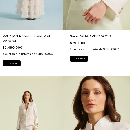
PRE ORDER Vestido IMPERIAL
Saco ZAFIRO VLV27920B
V27676B
$790.000
$2.490.000
6
cuotas sin interés de
$ 131.666,67
6
cuotas sin interés de
$ 415.000,00
COMPRAR
COMPRAR