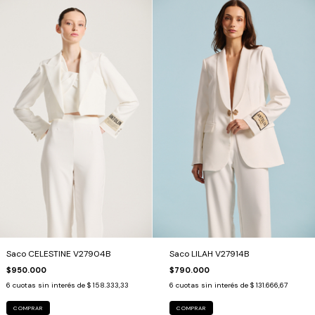
Saco CELESTINE V27904B
Saco LILAH V27914B
$950.000
$790.000
6
cuotas sin interés de
$ 158.333,33
6
cuotas sin interés de
$ 131.666,67
COMPRAR
COMPRAR