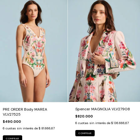
Spencer MAGNOLIA VLV27908
PRE ORDER Body MAREA
VLV27525
$820.000
$490.000
6
cuotas sin interés de
$ 136.666,67
6
cuotas sin interés de
$ 81.666,67
COMPRAR
COMPRAR