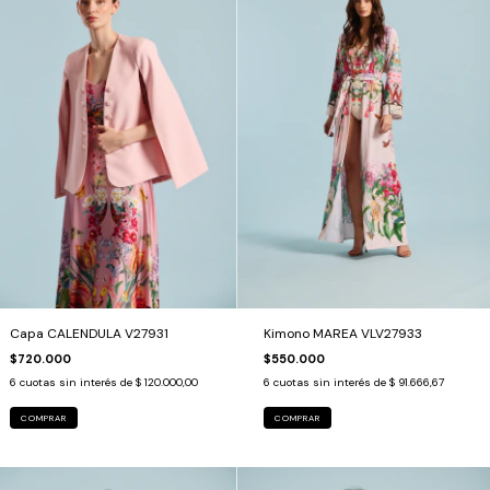
Capa CALENDULA V27931
Kimono MAREA VLV27933
$720.000
$550.000
6
cuotas sin interés de
$ 120.000,00
6
cuotas sin interés de
$ 91.666,67
COMPRAR
COMPRAR