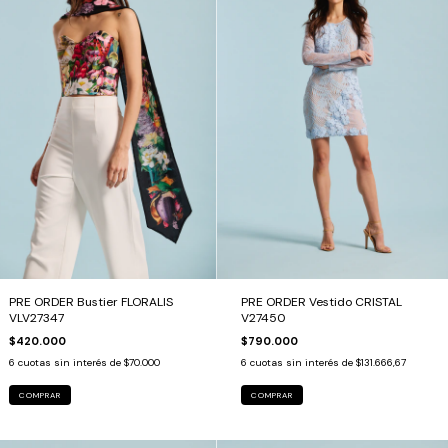
PRE ORDER Bustier FLORALIS
PRE ORDER Vestido CRISTAL
VLV27347
V27450
$420.000
$790.000
6
cuotas sin interés de
$70.000
6
cuotas sin interés de
$131.666,67
COMPRAR
COMPRAR