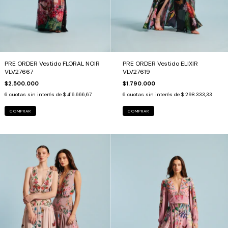
PRE ORDER Vestido FLORAL NOIR
PRE ORDER Vestido ELIXIR
VLV27667
VLV27619
$2.500.000
$1.790.000
6
cuotas sin interés de
$ 416.666,67
6
cuotas sin interés de
$ 298.333,33
COMPRAR
COMPRAR