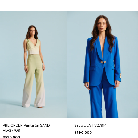
PRE ORDER Pantalón SAND
Saco LILAH V27914
VLV27709
$790.000
$530.000