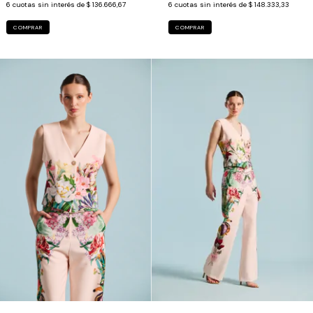
6
cuotas sin interés de
$ 136.666,67
6
cuotas sin interés de
$ 148.333,33
COMPRAR
COMPRAR