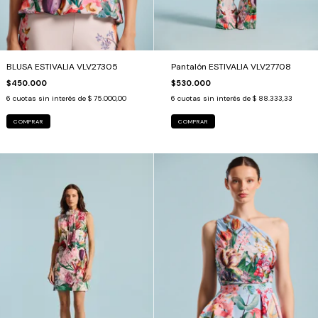
BLUSA ESTIVALIA VLV27305
Pantalón ESTIVALIA VLV27708
$450.000
$530.000
6
cuotas sin interés de
$ 75.000,00
6
cuotas sin interés de
$ 88.333,33
COMPRAR
COMPRAR