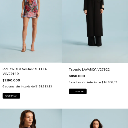
PRE ORDER Vestido STELLA
Tapado LAVANDA V27922
VLV27449
$850.000
$1.190.000
6
cuotas sin interés de
$ 141.666,67
6
cuotas sin interés de
$ 198.333,33
COMPRAR
COMPRAR