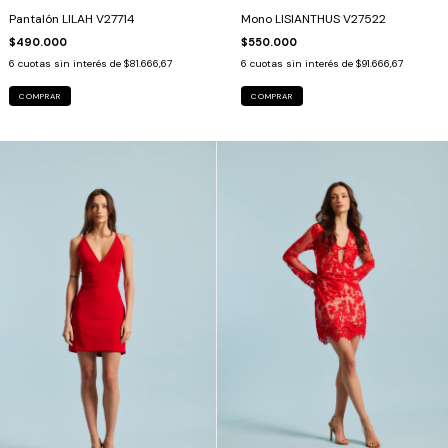
Pantalón LILAH V27714
Mono LISIANTHUS V27522
$490.000
$550.000
6
cuotas sin interés de
$81.666,67
6
cuotas sin interés de
$91.666,67
COMPRAR
COMPRAR