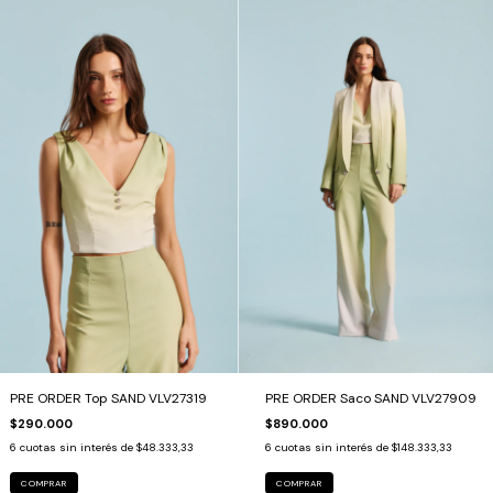
PRE ORDER Top SAND VLV27319
PRE ORDER Saco SAND VLV27909
$290.000
$890.000
6
cuotas sin interés de
$48.333,33
6
cuotas sin interés de
$148.333,33
COMPRAR
COMPRAR