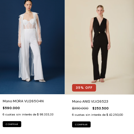
35
% OFF
Mono MORA VLI26504N
Mono ANIS VLV26523
$590.000
$390.000
$253.500
6
cuotas sin interés de
$ 98.333,33
6
cuotas sin interés de
$ 42.250,00
COMPRAR
COMPRAR