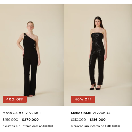
40
% OFF
40
% OFF
Mono CAROL VLV26511
Mono CAMIL VLV26504
$450.000
$270.000
$310.000
$186.000
6
cuotas sin interés de
$ 45.000,00
6
cuotas sin interés de
$ 31.000,00