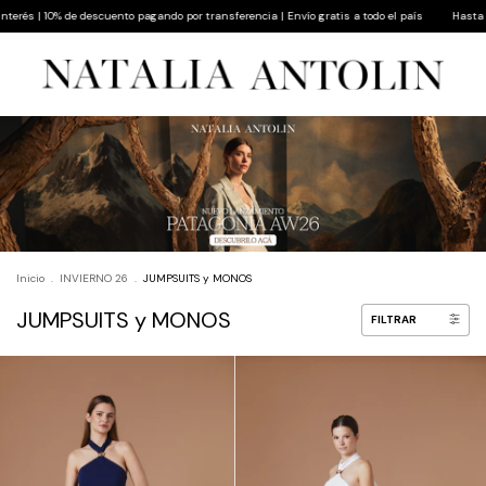
 | 10% de descuento pagando por transferencia | Envío gratis a todo el país
Hasta 9 cuot
Inicio
.
INVIERNO 26
.
JUMPSUITS y MONOS
JUMPSUITS y MONOS
FILTRAR