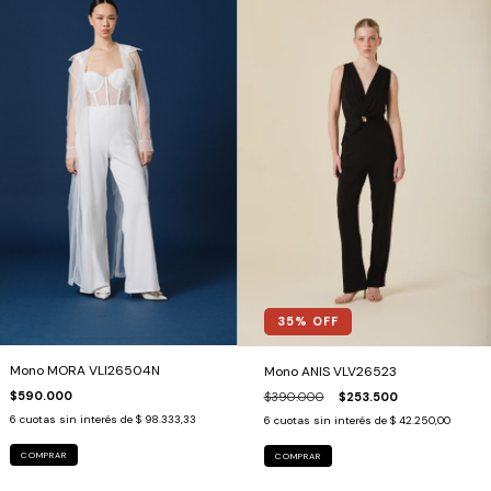
35
% OFF
Mono MORA VLI26504N
Mono ANIS VLV26523
$590.000
$390.000
$253.500
6
cuotas sin interés de
$ 98.333,33
6
cuotas sin interés de
$ 42.250,00
COMPRAR
COMPRAR