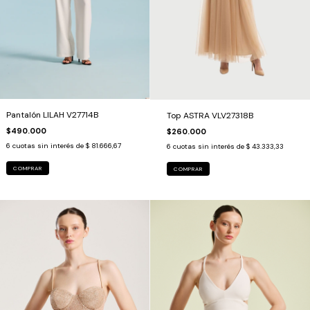
Pantalón LILAH V27714B
Top ASTRA VLV27318B
$490.000
$260.000
6
cuotas sin interés de
$ 81.666,67
6
cuotas sin interés de
$ 43.333,33
COMPRAR
COMPRAR