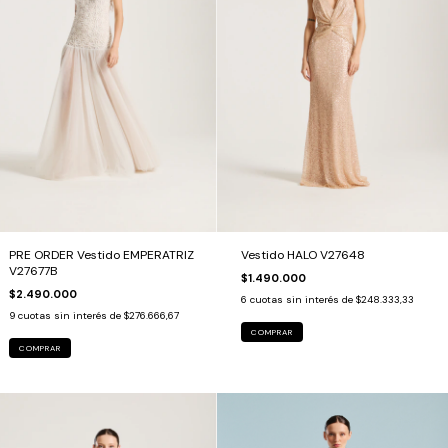
PRE ORDER Vestido EMPERATRIZ
Vestido HALO V27648
V27677B
$1.490.000
$2.490.000
6
cuotas sin interés de
$248.333,33
9
cuotas sin interés de
$276.666,67
COMPRAR
COMPRAR