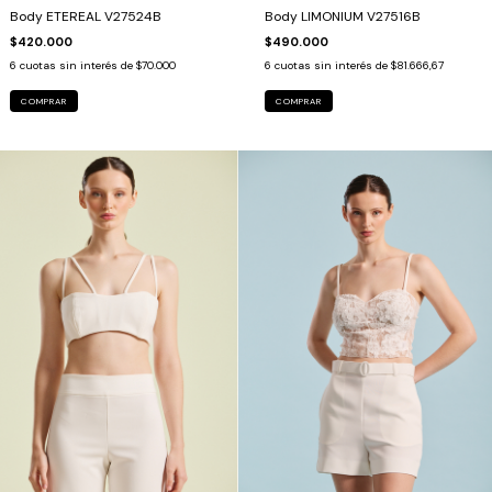
Body ETEREAL V27524B
Body LIMONIUM V27516B
$420.000
$490.000
6
cuotas sin interés de
$70.000
6
cuotas sin interés de
$81.666,67
COMPRAR
COMPRAR