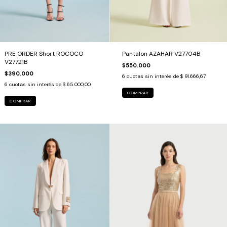
PRE ORDER Short ROCOCO
Pantalon AZAHAR V27704B
V27721B
$550.000
$390.000
6
cuotas sin interés de
$ 91.666,67
6
cuotas sin interés de
$ 65.000,00
COMPRAR
COMPRAR