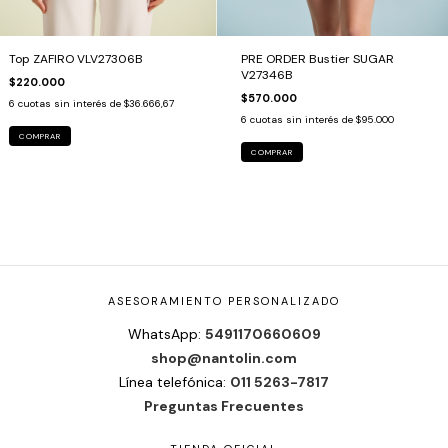
Top ZAFIRO VLV27306B
PRE ORDER Bustier SUGAR
V27346B
$220.000
$570.000
6
cuotas sin interés de
$36.666,67
6
cuotas sin interés de
$95.000
COMPRAR
COMPRAR
ASESORAMIENTO PERSONALIZADO
WhatsApp:
5491170660609
shop@nantolin.com
Línea telefónica:
011 5263-7817
Preguntas Frecuentes