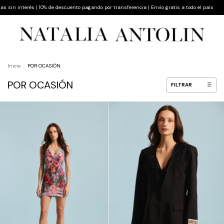
 descuento pagando por transferencia | Envío gratis a todo el país
Hasta 9 cuotas sin int
Inicio
.
POR OCASIÓN
POR OCASIÓN
FILTRAR