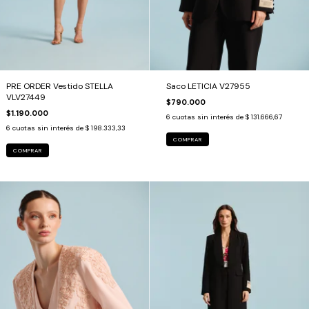
PRE ORDER Vestido STELLA
Saco LETICIA V27955
VLV27449
$790.000
$1.190.000
6
cuotas sin interés de
$ 131.666,67
6
cuotas sin interés de
$ 198.333,33
COMPRAR
COMPRAR