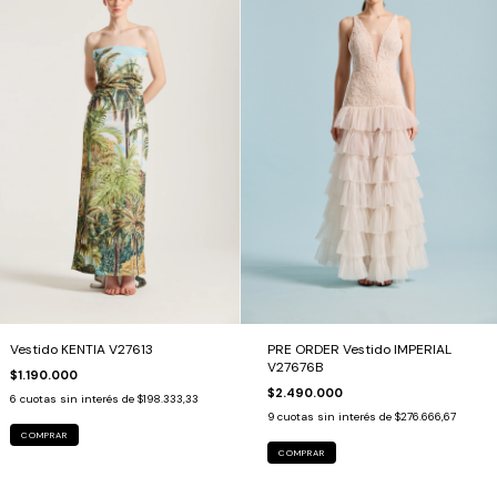
PRE ORDER Vestido IMPERIAL
Vestido KENTIA V27613
V27676B
$1.190.000
$2.490.000
6
cuotas sin interés de
$198.333,33
9
cuotas sin interés de
$276.666,67
COMPRAR
COMPRAR