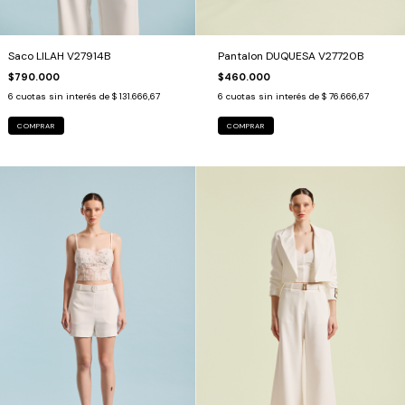
Saco LILAH V27914B
Pantalon DUQUESA V27720B
$790.000
$460.000
6
cuotas sin interés de
$ 131.666,67
6
cuotas sin interés de
$ 76.666,67
COMPRAR
COMPRAR