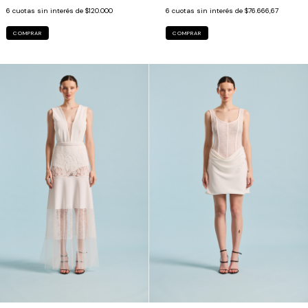
6
cuotas sin interés de
$120.000
6
cuotas sin interés de
$76.666,67
COMPRAR
COMPRAR