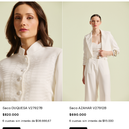
Saco DUQUESA V27927B
Saco AZAHAR V27912B
$820.000
$690.000
6
cuotas sin interés de
$136.666,67
6
cuotas sin interés de
$115.000